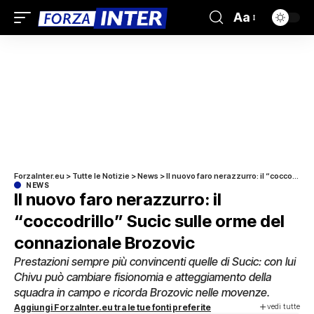
Aa
ForzaInter.eu
>
Tutte le Notizie
>
News
>
Il nuovo faro nerazzurro: il “coccodrillo” Sucic sulle orme del connazionale Brozovic
NEWS
Il nuovo faro nerazzurro: il
“coccodrillo” Sucic sulle orme del
connazionale Brozovic
Prestazioni sempre più convincenti quelle di Sucic: con lui
Chivu può cambiare fisionomia e atteggiamento della
squadra in campo e ricorda Brozovic nelle movenze.
vedi tutte
Aggiungi ForzaInter.eu tra le tue fonti preferite