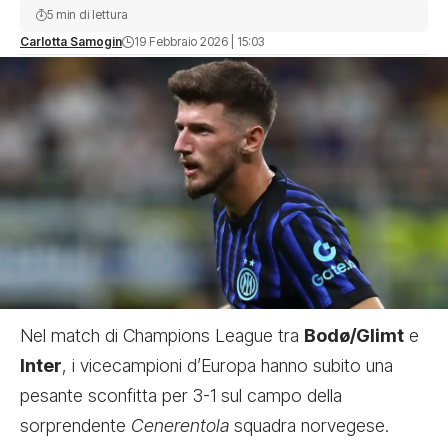
5 min di lettura
Carlotta Samogin
19 Febbraio 2026 | 15:03
Nel match di Champions League tra
Bodø/Glimt
e
Inter
, i vicecampioni d’Europa hanno subito una
pesante sconfitta per 3-1 sul campo della
sorprendente
Cenerentola
squadra norvegese.