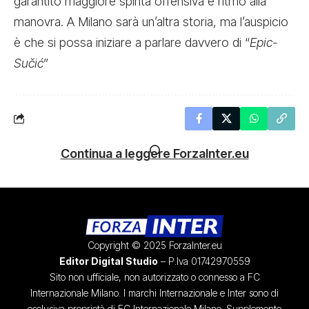
garantito maggiore spinta offensiva e ritmo alla
manovra. A Milano sarà un’altra storia, ma l’auspicio
è che si possa iniziare a parlare davvero di “
Epic-
Sučić
”
Continua a leggere ForzaInter.eu
Copyright © 2025 ForzaInter.eu
Editor Digital Studio
– P.Iva 01742970559
Sito non ufficiale, non autorizzato o connesso a FC
Internazionale Milano. I marchi Internazionale e Inter sono di
esclusiva proprietà di FC Internazionale Milano. Supplemento