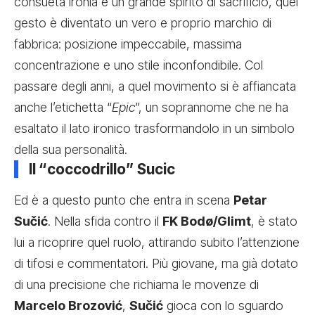
consueta ironia e un grande spirito di sacrificio, quel
gesto è diventato un vero e proprio marchio di
fabbrica: posizione impeccabile, massima
concentrazione e uno stile inconfondibile. Col
passare degli anni, a quel movimento si è affiancata
anche l’etichetta “
Epic
”, un soprannome che ne ha
esaltato il lato ironico trasformandolo in un simbolo
della sua personalità.
Il “coccodrillo” Sucic
Ed è a questo punto che entra in scena
Petar
Sučić
. Nella sfida contro il
FK Bodø/Glimt
, è stato
lui a ricoprire quel ruolo, attirando subito l’attenzione
di tifosi e commentatori. Più giovane, ma già dotato
di una precisione che richiama le movenze di
Marcelo Brozović
,
Sučić
gioca con lo sguardo