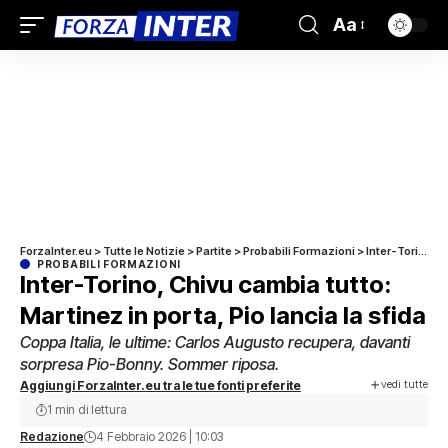
Aa
ForzaInter.eu
>
Tutte le Notizie
>
Partite
>
Probabili Formazioni
>
Inter-Torino, Chivu cambia tutto: Martinez in porta, Pio lancia la sfida
PROBABILI FORMAZIONI
Inter-Torino, Chivu cambia tutto:
Martinez in porta, Pio lancia la sfida
Coppa Italia, le ultime: Carlos Augusto recupera, davanti
sorpresa Pio-Bonny. Sommer riposa.
vedi tutte
Aggiungi ForzaInter.eu tra le tue fonti preferite
1 min di lettura
Redazione
4 Febbraio 2026 | 10:03