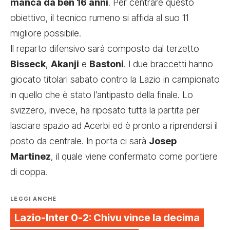
manca da ben 16 anni
. Per centrare questo
obiettivo, il tecnico rumeno si affida al suo 11
migliore possibile.
Il reparto difensivo sarà composto dal terzetto
Bisseck
,
Akanji
e
Bastoni
. I due braccetti hanno
giocato titolari sabato contro la Lazio in campionato
in quello che è stato l’antipasto della finale. Lo
svizzero, invece, ha riposato tutta la partita per
lasciare spazio ad Acerbi ed è pronto a riprendersi il
posto da centrale. In porta ci sarà
Josep
Martinez
, il quale viene confermato come portiere
di coppa.
LEGGI ANCHE
Lazio-Inter 0-2: Chivu vince la decima