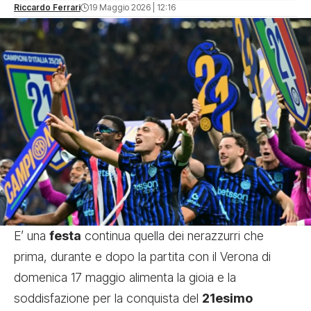
Riccardo Ferrari
19 Maggio 2026 | 12:16
E’ una
festa
continua quella dei nerazzurri che
prima, durante e dopo la partita con il Verona di
domenica 17 maggio alimenta la gioia e la
soddisfazione per la conquista del
21esimo