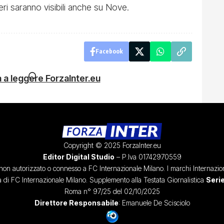
eri saranno visibili anche su Nove.
Facebook
 a leggere ForzaInter.eu
Copyright © 2025 ForzaInter.eu
Editor Digital Studio
– P.Iva 01742970559
, non autorizzato o connesso a FC Internazionale Milano. I marchi Internazion
à di FC Internazionale Milano. Supplemento alla Testata Giornalistica
Serie
Roma n° 97/25 del 02/10/2025
Direttore Responsabile
: Emanuele De Scisciolo