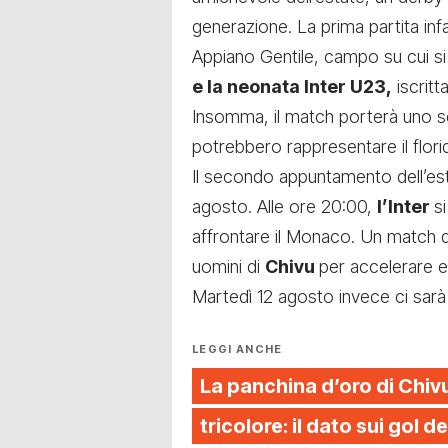
generazione. La prima partita inf
Appiano Gentile, campo su cui si
e
la neonata Inter U23
,
iscritt
Insomma, il match porterà uno sc
potrebbero rappresentare il flori
Il secondo appuntamento dell’es
agosto. Alle ore 20:00,
l’Inter
s
affrontare il Monaco. Un match 
uomini di
Chivu
per accelerare e
Martedì 12 agosto invece ci sarà
LEGGI ANCHE
La panchina d’oro di Chivu 
tricolore: il dato sui gol d