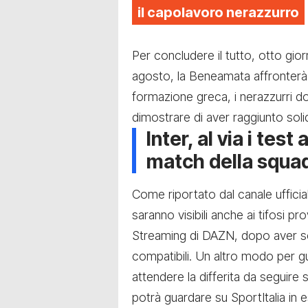
il capolavoro nerazzurro
Per concludere il tutto, otto giorn
agosto, la Beneamata affronterà a
formazione greca, i nerazzurri d
dimostrare di aver raggiunto solid
Inter, al via i tes
match della squad
Come riportato dal canale ufficia
saranno visibili anche ai tifosi p
Streaming di DAZN, dopo aver scar
compatibili. Un altro modo per gu
attendere la differita da seguire 
potrà guardare su SportItalia in e