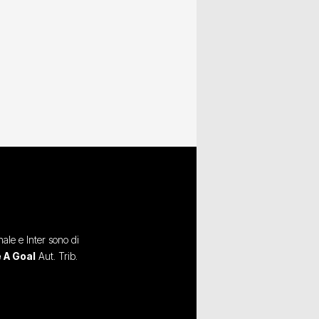
ale e Inter sono di
 A Goal
Aut. Trib.