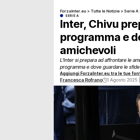
ForzaInter.eu
>
Tutte le Notizie
>
Serie A
SERIE A
Inter, Chivu pre
programma e do
amichevoli
L'Inter si prepara ad affrontare le a
programma e dove guardare le sfide 
Aggiungi ForzaInter.eu tra le tue font
Francesca Rofrano
1 Agosto 2025 |