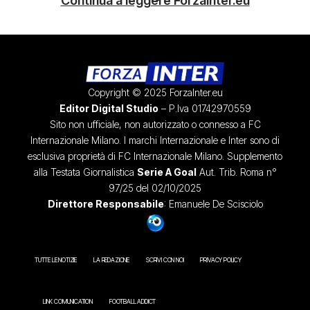
Continua a leggere ForzaInter.eu
Copyright © 2025 ForzaInter.eu
Editor Digital Studio
– P.Iva 01742970559
Sito non ufficiale, non autorizzato o connesso a FC
Internazionale Milano. I marchi Internazionale e Inter sono di
esclusiva proprietà di FC Internazionale Milano. Supplemento
alla Testata Giornalistica
Serie A Goal
Aut. Trib. Roma n°
97/25 del 02/10/2025
Direttore Responsabile
: Emanuele De Scisciolo
TUTTE LE NOTIZIE
LA REDAZIONE
SCRIVI CON NOI
PRIVACY POLICY
LINK COMUNICATION
FOOTBALL ADDICT