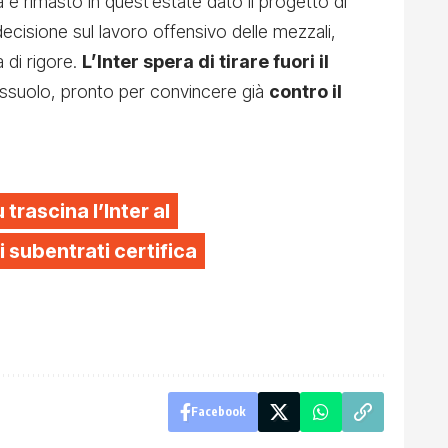
a è rimasto in quest’estate dato il progetto di
cisione sul lavoro offensivo delle mezzali,
 di rigore.
L’Inter spera di tirare fuori il
assuolo, pronto per convincere già
contro il
trascina l’Inter al
ei subentrati certifica
Facebook