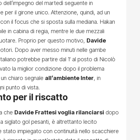
o dell’impegno del martedì seguente in
er il girone unico. Attenzione, quindi, ad un
, con il focus che si sposta sulla mediana.
Hakan
le in cabina di regia
, mentre le due mezzali
ruotare. Proprio per questo motivo,
Davide
otori. Dopo aver messo minuti nelle gambe
italiano potrebbe partire dal 1′ al posto di Nicolò
ovato la miglior condizione dopo il problema
e un chiaro segnale
all’ambiente Inter
, in
i punto di vista.
nto per il riscatto
za che
Davide Frattesi voglia rilanciarsi
dopo
a siglato gol pesanti, è altrettanto lecito
è stato impiegato con continuità nello scacchiere