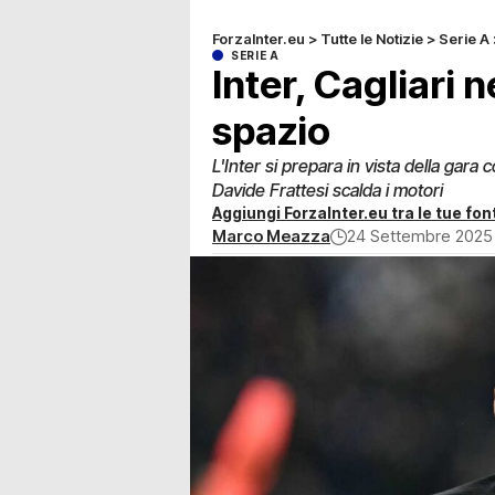
ForzaInter.eu
>
Tutte le Notizie
>
Serie A
SERIE A
Inter, Cagliari 
spazio
L'Inter si prepara in vista della gara
Davide Frattesi scalda i motori
Aggiungi ForzaInter.eu tra le tue font
Marco Meazza
24 Settembre 2025 