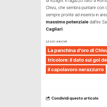
di Inzaghi. Il ragazzo nato a Rom
Chivu, che sembra puntare con de
sempre pronte ad inserirsi in area
massimo potenziale
dall’ex S
Cagliari
.
LEGGI ANCHE
La panchina d’oro di Chivu 
tricolore: il dato sui gol d
il capolavoro nerazzurro
Condividi questo articolo