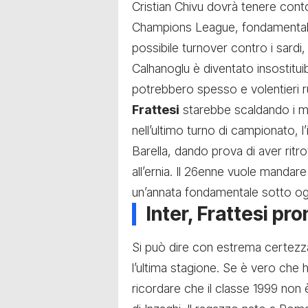
Cristian Chivu dovrà tenere cont
Champions League, fondamentale p
possibile turnover contro i sardi
Calhanoglu è diventato insostituibi
potrebbero spesso e volentieri 
Frattesi
starebbe scaldando i m
nell’ultimo turno di campionato, l’
Barella, dando prova di aver ritr
all’ernia. Il 26enne vuole mandar
un’annata fondamentale sotto ogn
Inter, Frattesi pro
Si può dire con estrema certez
l’ultima stagione. Se è vero che h
ricordare che il classe 1999 non 