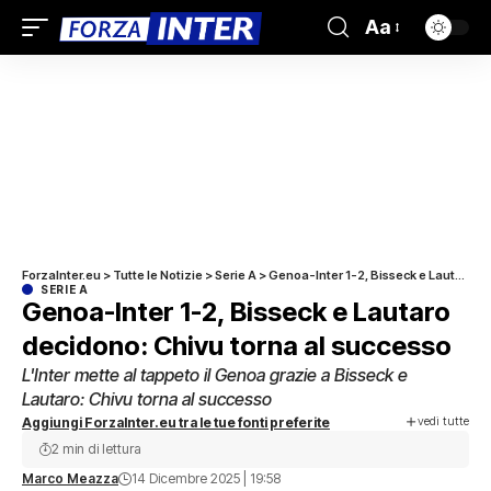
Aa
ForzaInter.eu
>
Tutte le Notizie
>
Serie A
>
Genoa-Inter 1-2, Bisseck e Lautaro decidono: Chivu torna al successo
SERIE A
Genoa-Inter 1-2, Bisseck e Lautaro
decidono: Chivu torna al successo
L'Inter mette al tappeto il Genoa grazie a Bisseck e
Lautaro: Chivu torna al successo
vedi tutte
Aggiungi ForzaInter.eu tra le tue fonti preferite
2 min di lettura
Marco Meazza
14 Dicembre 2025 | 19:58