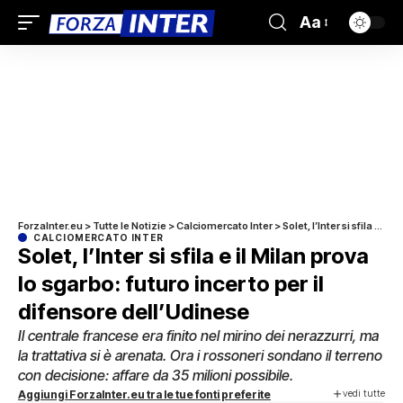
Aa
ForzaInter.eu
>
Tutte le Notizie
>
Calciomercato Inter
>
Solet, l’Inter si sfila e il Milan prova lo sgarbo: futuro incerto per il difensore dell’Udinese
CALCIOMERCATO INTER
Solet, l’Inter si sfila e il Milan prova
lo sgarbo: futuro incerto per il
difensore dell’Udinese
Il centrale francese era finito nel mirino dei nerazzurri, ma
la trattativa si è arenata. Ora i rossoneri sondano il terreno
con decisione: affare da 35 milioni possibile.
vedi tutte
Aggiungi ForzaInter.eu tra le tue fonti preferite