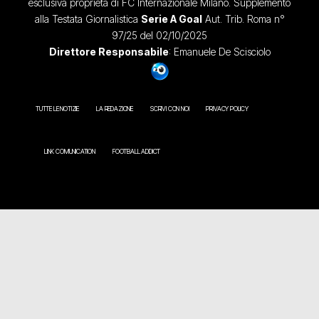
esclusiva proprietà di FC Internazionale Milano. Supplemento
alla Testata Giornalistica
Serie A Goal
Aut. Trib. Roma n°
97/25 del 02/10/2025
Direttore Responsabile
: Emanuele De Scisciolo
TUTTE LE NOTIZIE
LA REDAZIONE
SCRIVI CON NOI
PRIVACY POLICY
LINK COMUNICATION
FOOTBALL ADDICT