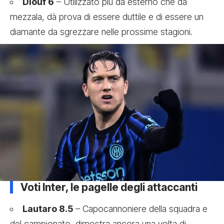
Diouf 6
– Utilizzato più da esterno che da
mezzala, dà prova di essere duttile e di essere un
diamante da sgrezzare nelle prossime stagioni.
Voti Inter, le pagelle degli attaccanti
Lautaro 8.5
– Capocannoniere della squadra e
del campionato, dimostra ancora una volta di