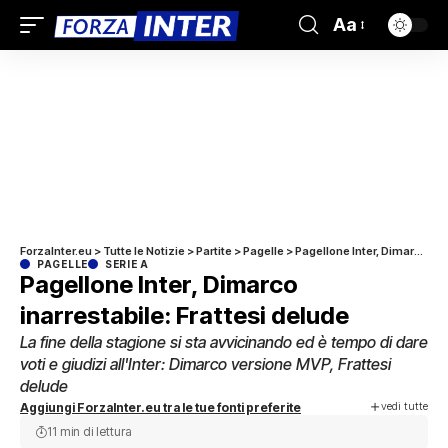
Aa
ForzaInter.eu
>
Tutte le Notizie
>
Partite
>
Pagelle
>
Pagellone Inter, Dimarco inarrestabile: Frattesi delude
PAGELLE
SERIE A
Pagellone Inter, Dimarco
inarrestabile: Frattesi delude
La fine della stagione si sta avvicinando ed è tempo di dare
voti e giudizi all'Inter: Dimarco versione MVP, Frattesi
delude
vedi tutte
Aggiungi ForzaInter.eu tra le tue fonti preferite
11 min di lettura