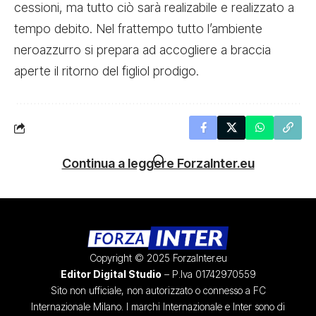
cessioni, ma tutto ciò sarà realizabile e realizzato a
tempo debito. Nel frattempo tutto l’ambiente
neroazzurro si prepara ad accogliere a braccia
aperte il ritorno del figliol prodigo.
Continua a leggere ForzaInter.eu
Copyright © 2025 ForzaInter.eu
Editor Digital Studio
– P.Iva 01742970559
Sito non ufficiale, non autorizzato o connesso a FC
Internazionale Milano. I marchi Internazionale e Inter sono di