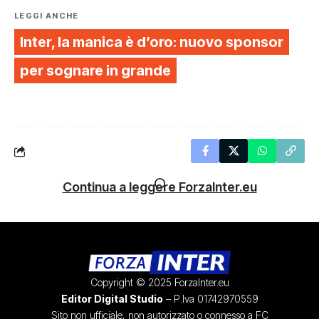
LEGGI ANCHE
Inter, la manica è d’oro: nuovo sponsor
per sognare in grande
Continua a leggere ForzaInter.eu
Copyright © 2025 ForzaInter.eu
Editor Digital Studio
– P.Iva 01742970559
Sito non ufficiale, non autorizzato o connesso a FC