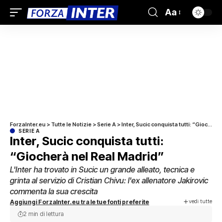
Aa
ForzaInter.eu
>
Tutte le Notizie
>
Serie A
>
Inter, Sucic conquista tutti: “Giocherà nel Real Madrid”
SERIE A
Inter, Sucic conquista tutti:
“Giocherà nel Real Madrid”
L'Inter ha trovato in Sucic un grande alleato, tecnica e
grinta al servizio di Cristian Chivu: l'ex allenatore Jakirovic
commenta la sua crescita
vedi tutte
Aggiungi ForzaInter.eu tra le tue fonti preferite
2 min di lettura