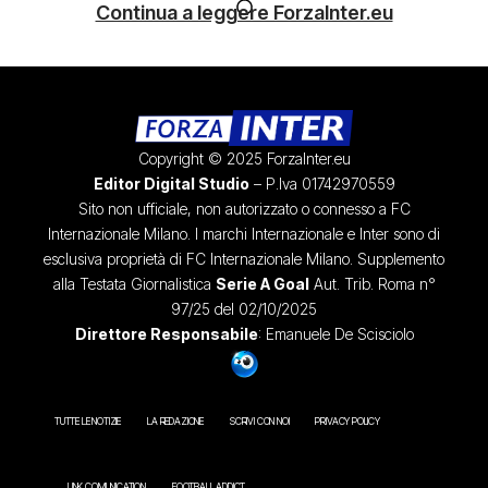
Continua a leggere ForzaInter.eu
Copyright © 2025 ForzaInter.eu
Editor Digital Studio
– P.Iva 01742970559
Sito non ufficiale, non autorizzato o connesso a FC
Internazionale Milano. I marchi Internazionale e Inter sono di
esclusiva proprietà di FC Internazionale Milano. Supplemento
alla Testata Giornalistica
Serie A Goal
Aut. Trib. Roma n°
97/25 del 02/10/2025
Direttore Responsabile
: Emanuele De Scisciolo
TUTTE LE NOTIZIE
LA REDAZIONE
SCRIVI CON NOI
PRIVACY POLICY
LINK COMUNICATION
FOOTBALL ADDICT