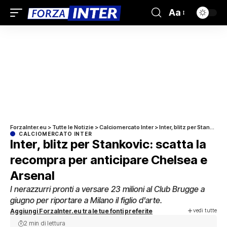
Aa
ForzaInter.eu
>
Tutte le Notizie
>
Calciomercato Inter
>
Inter, blitz per Stankovic: scatta la recompra per anticipare Chelsea e Arsenal
CALCIOMERCATO INTER
Inter, blitz per Stankovic: scatta la
recompra per anticipare Chelsea e
Arsenal
I nerazzurri pronti a versare 23 milioni al Club Brugge a
giugno per riportare a Milano il figlio d'arte.
vedi tutte
Aggiungi ForzaInter.eu tra le tue fonti preferite
2 min di lettura