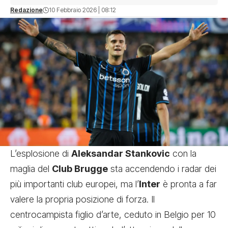
Redazione
10 Febbraio 2026 | 08:12
L’esplosione di
Aleksandar Stankovic
con la
maglia del
Club Brugge
sta accendendo i radar dei
più importanti club europei, ma l’
Inter
è pronta a far
valere la propria posizione di forza. Il
centrocampista figlio d’arte, ceduto in Belgio per 10