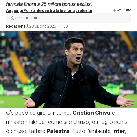
fermata finora a 25 milioni bonus esclusi.
vedi tutte
Aggiungi ForzaInter.eu tra le tue fonti preferite
2 min di lettura
Redazione
28 Giugno 2026 | 14:50
C’è poco da girarci intorno:
Cristian Chivu
è
rimasto male per come si è chiuso, o meglio non si
è chiuso, l’affare
Palestra
. Tutto l’ambiente
Inter
,