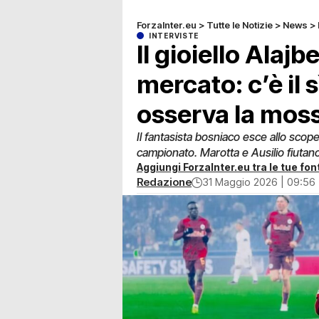
ForzaInter.eu
>
Tutte le Notizie
>
News
>
INTERVISTE
Il gioiello Alajb
mercato: c’è il sì
osserva la mos
Il fantasista bosniaco esce allo scope
campionato. Marotta e Ausilio fiutano 
Aggiungi ForzaInter.eu tra le tue font
Redazione
31 Maggio 2026 | 09:56