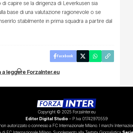
o di capire se la dirigenza di Leverkusen sia
ulla base di una valutazione ragionevole o se
inserirlo stabilmente in prima squadra a partire dal
Facebook
 a leggere ForzaInter.eu
Copyright © 2025 ForzaInter.eu
Editor Digital Studio
– P.Iva 01742970559
, non autorizzato o connesso a FC Internazionale Milano. I marchi Internazion
à di FC Internazionale Milano. Supplemento alla Testata Giornalistica
Serie