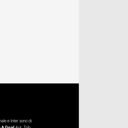
ale e Inter sono di
 A Goal
Aut. Trib.