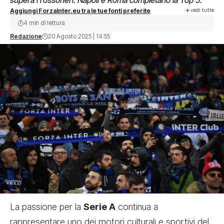
supera i rossoneri. Napoli e Roma completano la Top 5.
vedi tutte
Aggiungi ForzaInter.eu tra le tue fonti preferite
4 min di lettura
Redazione
20 Agosto 2025 | 14:55
La passione per la
Serie A
continua a
rappresentare uno dei motori culturali e sportivi del