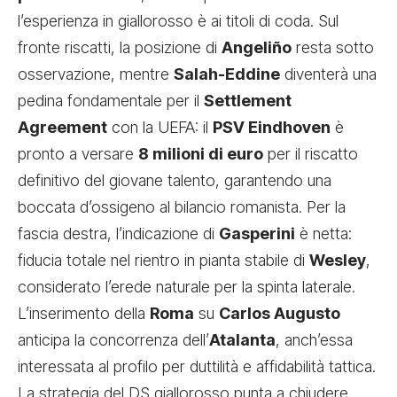
l’esperienza in giallorosso è ai titoli di coda. Sul
fronte riscatti, la posizione di
Angeliño
resta sotto
osservazione, mentre
Salah-Eddine
diventerà una
pedina fondamentale per il
Settlement
Agreement
con la UEFA: il
PSV Eindhoven
è
pronto a versare
8 milioni di euro
per il riscatto
definitivo del giovane talento, garantendo una
boccata d’ossigeno al bilancio romanista. Per la
fascia destra, l’indicazione di
Gasperini
è netta:
fiducia totale nel rientro in pianta stabile di
Wesley
,
considerato l’erede naturale per la spinta laterale.
L’inserimento della
Roma
su
Carlos Augusto
anticipa la concorrenza dell’
Atalanta
, anch’essa
interessata al profilo per duttilità e affidabilità tattica.
La strategia del DS giallorosso punta a chiudere