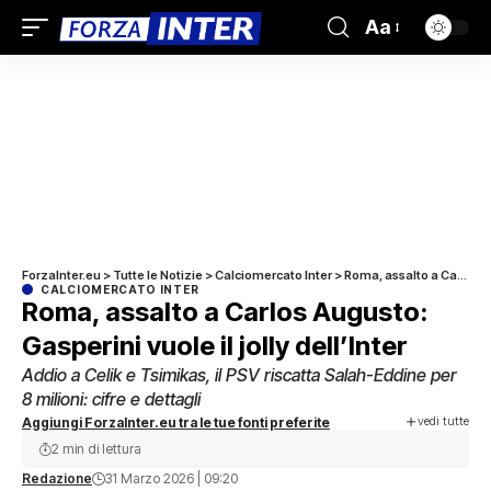
Aa
ForzaInter.eu
>
Tutte le Notizie
>
Calciomercato Inter
>
Roma, assalto a Carlos Augusto: Gasperini vuole il jolly dell’Inter
CALCIOMERCATO INTER
Roma, assalto a Carlos Augusto:
Gasperini vuole il jolly dell’Inter
Addio a Celik e Tsimikas, il PSV riscatta Salah-Eddine per
8 milioni: cifre e dettagli
vedi tutte
Aggiungi ForzaInter.eu tra le tue fonti preferite
2 min di lettura
Redazione
31 Marzo 2026 | 09:20