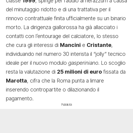
classe
1999
, spinge per l’addio ai nerazzurri a causa
del minutaggio ridotto e di una trattativa per il
rinnovo contrattuale finita ufficialmente su un binario
morto. La dirigenza giallorossa ha già allacciato i
contatti con l’entourage del calciatore, lo stesso
che cura gli interessi di
Mancini
e
Cristante
,
individuando nel numero 30 interista il “jolly” tecnico
ideale per il nuovo modulo
gasperiniano
. Lo scoglio
resta la valutazione di
25 milioni di euro
fissata da
Marotta
, cifra che la Roma punta a limare
inserendo contropartite o dilazionando il
pagamento.
Pubblicità