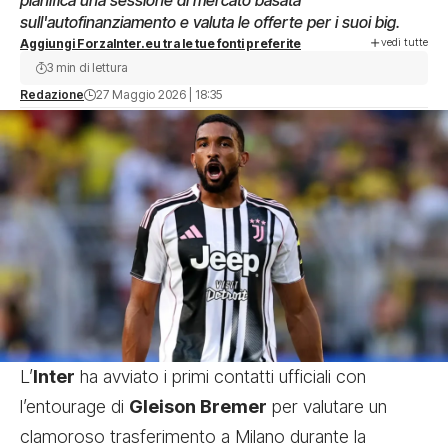
pianifica una sessione di mercato basata
sull'autofinanziamento e valuta le offerte per i suoi big.
vedi tutte
Aggiungi ForzaInter.eu tra le tue fonti preferite
3 min di lettura
Redazione
27 Maggio 2026 | 18:35
L’
Inter
ha avviato i primi contatti ufficiali con
l’entourage di
Gleison Bremer
per valutare un
clamoroso trasferimento a Milano durante la