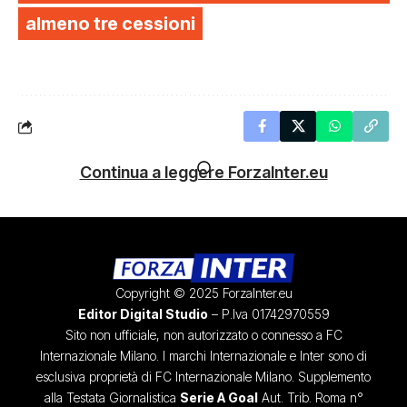
almeno tre cessioni
Continua a leggere ForzaInter.eu
Copyright © 2025 ForzaInter.eu
Editor Digital Studio
– P.Iva 01742970559
Sito non ufficiale, non autorizzato o connesso a FC
Internazionale Milano. I marchi Internazionale e Inter sono di
esclusiva proprietà di FC Internazionale Milano. Supplemento
alla Testata Giornalistica
Serie A Goal
Aut. Trib. Roma n°