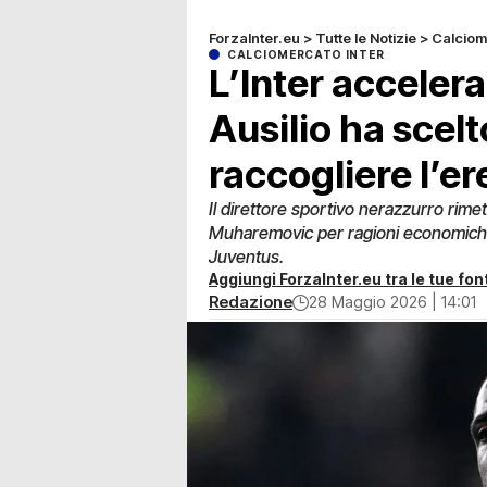
ForzaInter.eu
>
Tutte le Notizie
>
Calciom
CALCIOMERCATO INTER
L’Inter acceler
Ausilio ha scelto
raccogliere l’er
Il direttore sportivo nerazzurro rimett
Muharemovic per ragioni economiche l
Juventus.
Aggiungi ForzaInter.eu tra le tue font
Redazione
28 Maggio 2026 | 14:01