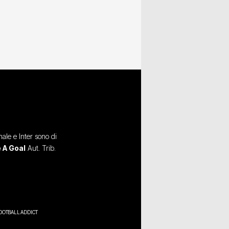
ale e Inter sono di
 A Goal
Aut. Trib.
OOTBALL ADDICT