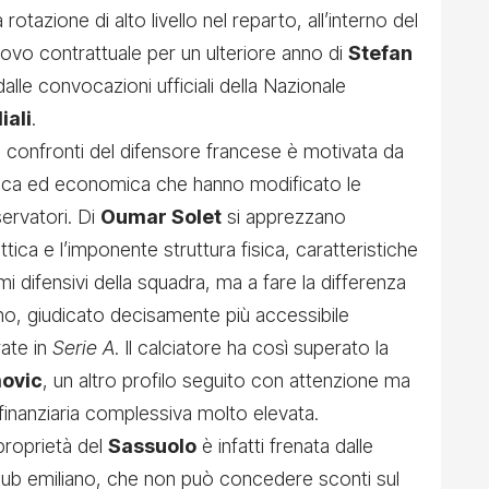
otazione di alto livello nel reparto, all’interno del
innovo contrattuale per un ulteriore anno di
Stefan
lle convocazioni ufficiali della Nazionale
iali
.
i confronti del difensore francese è motivata da
cnica ed economica che hanno modificato le
sservatori. Di
Oumar Solet
si apprezzano
attica e l’imponente struttura fisica, caratteristiche
mi difensivi della squadra, ma a fare la differenza
lino, giudicato decisamente più accessibile
rate in
Serie A
. Il calciatore ha così superato la
ovic
, un altro profilo seguito con attenzione ma
finanziaria complessiva molto elevata.
 proprietà del
Sassuolo
è infatti frenata dalle
lub emiliano, che non può concedere sconti sul