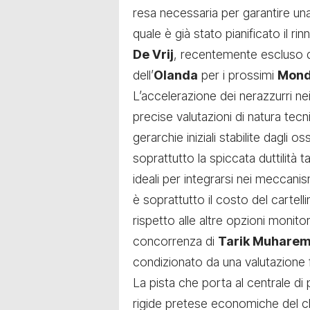
resa necessaria per garantire una r
quale è già stato pianificato il r
De Vrij
, recentemente escluso da
dell’
Olanda
per i prossimi
Mond
L’accelerazione dei nerazzurri ne
precise valutazioni di natura te
gerarchie iniziali stabilite dagli o
soprattutto la spiccata duttilità t
ideali per integrarsi nei meccanis
è soprattutto il costo del cartel
rispetto alle altre opzioni monito
concorrenza di
Tarik Muharem
condizionato da una valutazione 
La pista che porta al centrale di
rigide pretese economiche del c