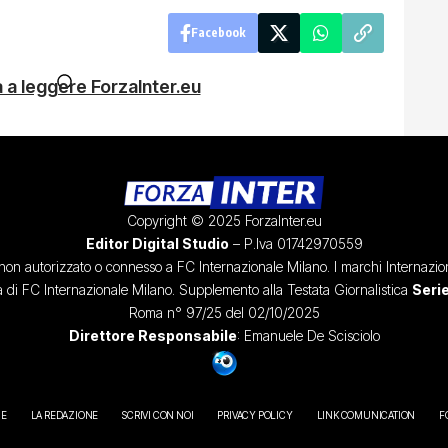
Facebook
 a leggere ForzaInter.eu
Copyright © 2025 ForzaInter.eu
Editor Digital Studio
– P.Iva 01742970559
, non autorizzato o connesso a FC Internazionale Milano. I marchi Internazion
à di FC Internazionale Milano. Supplemento alla Testata Giornalistica
Serie
Roma n° 97/25 del 02/10/2025
Direttore Responsabile
: Emanuele De Scisciolo
IE
LA REDAZIONE
SCRIVI CON NOI
PRIVACY POLICY
LINK COMUNICATION
F