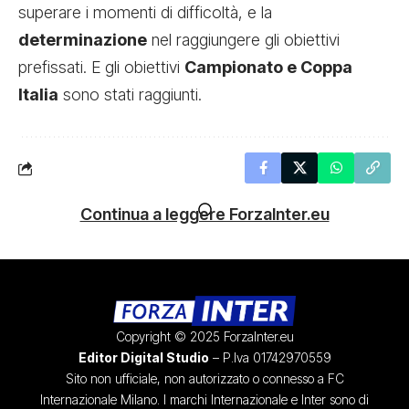
superare i momenti di difficoltà, e la
determinazione
nel raggiungere gli obiettivi
prefissati. E gli obiettivi
Campionato e Coppa
Italia
sono stati raggiunti.
Continua a leggere ForzaInter.eu
Copyright © 2025 ForzaInter.eu
Editor Digital Studio
– P.Iva 01742970559
Sito non ufficiale, non autorizzato o connesso a FC
Internazionale Milano. I marchi Internazionale e Inter sono di