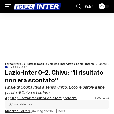
Aa
ForzaInter.eu
>
Tutte le Notizie
>
News
>
Interviste
>
Lazio-Inter 0-2, Chivu: “Il risultato non era scontato”
INTERVISTE
Lazio-Inter 0-2, Chivu: “Il risultato
non era scontato”
Finale di Coppa Italia a senso unico. Ecco le parole a fine
partita di Chivu e Lautaro.
vedi tutte
Aggiungi ForzaInter.eu tra le tue fonti preferite
3 min di lettura
Riccardo Ferrari
14 Maggio 2026 | 15:39