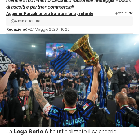
mentre il movimento calcistico nazionale festeggia il boom
di ascolti e partner commerciali.
vedi tutte
Aggiungi ForzaInter.eu tra le tue fonti preferite
4 min di lettura
Redazione
27 Maggio 2026 | 16:20
La
Lega Serie A
ha ufficializzato il calendario