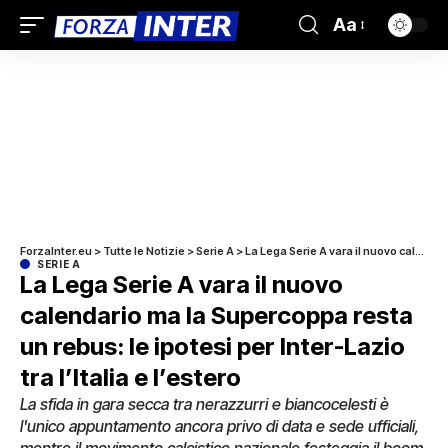
Aa
ForzaInter.eu
>
Tutte le Notizie
>
Serie A
>
La Lega Serie A vara il nuovo calendario ma la Supercoppa resta un rebus: le ipotesi per Inter-Lazio tra l’Italia e l’estero
SERIE A
La Lega Serie A vara il nuovo
calendario ma la Supercoppa resta
un rebus: le ipotesi per Inter-Lazio
tra l’Italia e l’estero
La sfida in gara secca tra nerazzurri e biancocelesti è
l'unico appuntamento ancora privo di data e sede ufficiali,