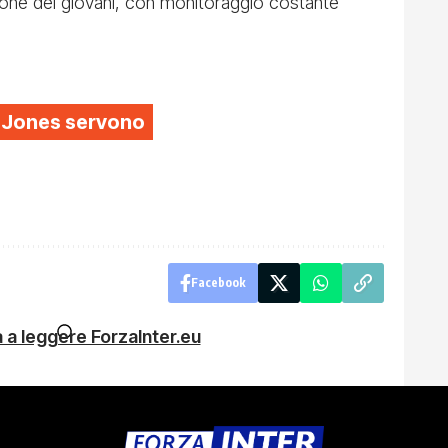
zione dei giovani, con monitoraggio costante
is Jones servono
Facebook
 a leggere ForzaInter.eu