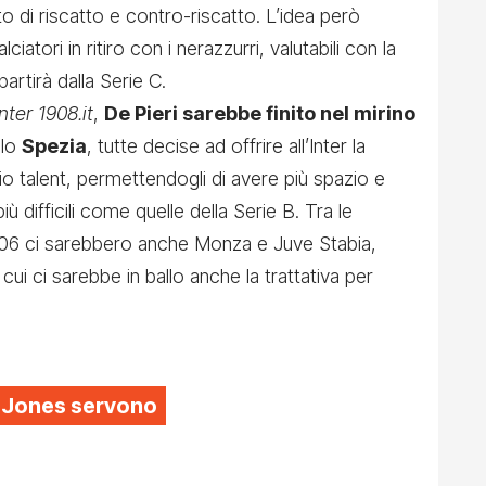
to di riscatto e contro-riscatto. L’idea però
ciatori in ritiro con i nerazzurri, valutabili con la
rtirà dalla Serie C.
nter 1908.it
,
De Pieri sarebbe finito nel mirino
llo
Spezia
, tutte decise ad offrire all’Inter la
prio talent, permettendogli di avere più spazio e
ù difficili come quelle della Serie B. Tra le
006 ci sarebbero anche Monza e Juve Stabia,
cui ci sarebbe in ballo anch
e la trattativa per
is Jones servono