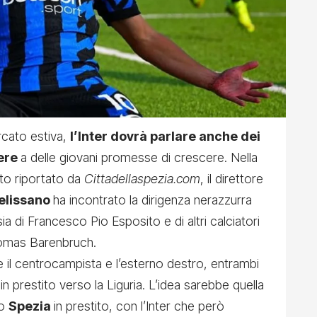
rcato estiva,
l’Inter dovrà parlare anche dei
tere
a delle giovani promesse di crescere. Nella
to riportato da
Cittadellaspezia.com
, il direttore
elissano
ha incontrato la dirigenza nerazzurra
sia di Francesco Pio Esposito e di altri calciatori
omas Barenbruch.
 e il centrocampista e l’esterno destro, entrambi
n prestito verso la Liguria. L’idea sarebbe quella
lo
Spezia
in prestito, con l’Inter che però