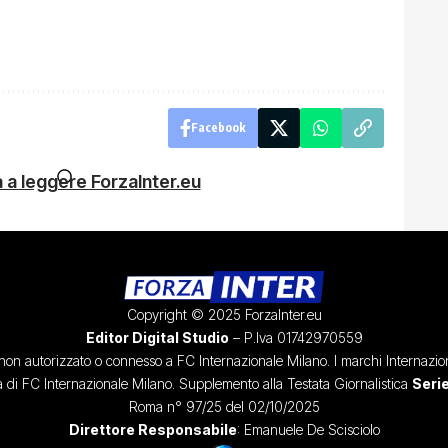
Facebook
 a leggere ForzaInter.eu
Copyright © 2025 ForzaInter.eu
Editor Digital Studio
– P.Iva 01742970559
, non autorizzato o connesso a FC Internazionale Milano. I marchi Internazion
à di FC Internazionale Milano. Supplemento alla Testata Giornalistica
Serie
Roma n° 97/25 del 02/10/2025
Direttore Responsabile
: Emanuele De Scisciolo