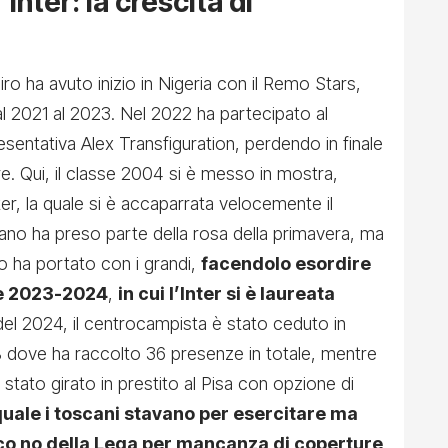
Inter: la crescita di
iro ha avuto inizio in Nigeria con il Remo Stars,
al 2021 al 2023. Nel 2022 ha partecipato al
sentativa Alex Transfiguration, perdendo in finale
ore. Qui, il classe 2004 si è messo in mostra,
nter, la quale si è accaparrata velocemente il
lano ha preso parte della rosa della primavera, ma
o ha portato con i grandi,
facendolo esordire
ne 2023-2024
,
in cui l’Inter si è laureata
 del 2024, il centrocampista è stato ceduto in
 B dove ha raccolto 36 presenze in totale, mentre
tato girato in prestito al Pisa con opzione di
quale i toscani stavano per esercitare ma
co no della Lega per mancanza di coperture