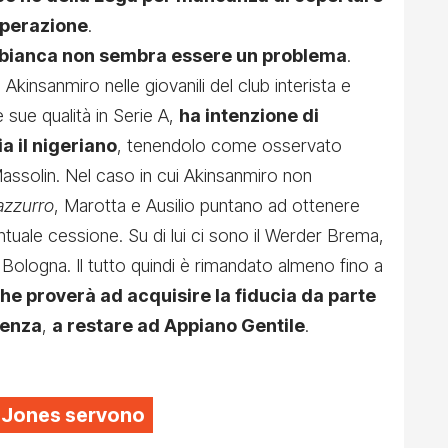
operazione
.
 bianca non sembra essere un problema
.
Akinsanmiro nelle giovanili del club interista e
 sue qualità in Serie A,
ha intenzione di
ia il nigeriano
, tenendolo come osservato
assolin. Nel caso in cui Akinsanmiro non
azzurro
, Marotta e Ausilio puntano ad ottenere
tuale cessione. Su di lui ci sono il Werder Brema,
Bologna. Il tutto quindi è rimandato almeno fino a
e proverà ad acquisire la fiducia da parte
uenza
,
a restare ad Appiano Gentile
.
is Jones servono