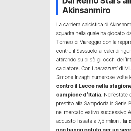
Dal Remo Stars all’
Akinsanmiro
La carriera calcistica di Akinsanm
squadra nella quale ha giocato d
Torneo di Viareggio con la rappre
contro il Sassuolo ai calci di rig
attirando su di sè gli occhi dell’I
calciatore. Con i
nerazzurri
di Mi
Simone Inzaghi numerose volte l
contro il Lecce nella stagio
campione d’Italia
. Nell’estate
prestito alla Sampdoria in Serie
nel mercato estivo successivo è s
acquisto fissata a 7,5 milioni,
la 
non hanno potuto per un sec