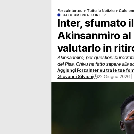
ForzaInter.eu
>
Tutte le Notizie
>
Calciom
CALCIOMERCATO INTER
Inter, sfumato il
Akinsanmiro al 
valutarlo in ritir
Akinsanmiro, per questioni burocrati
del Pisa. Chivu ha fatto sapere alla so
Aggiungi ForzaInter.eu tra le tue font
Giovanni Silvioni
22 Giugno 2026 | 