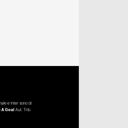
ale e Inter sono di
 A Goal
Aut. Trib.