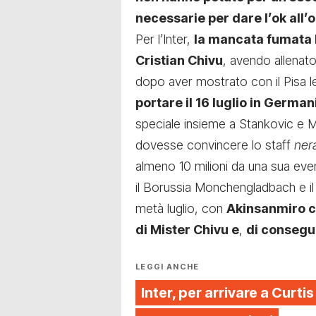
necessarie per dare l’ok all’
Per l’Inter,
la mancata fumata
Cristian Chivu
, avendo allenato 
dopo aver mostrato con il Pisa le
portare il 16 luglio in German
speciale insieme a Stankovic e M
dovesse convincere lo staff
ner
almeno 10 milioni da una sua even
il Borussia Monchengladbach e il 
metà luglio, con
Akinsanmiro ch
di Mister Chivu e
,
di conseg
LEGGI ANCHE
Inter, per arrivare a Curt