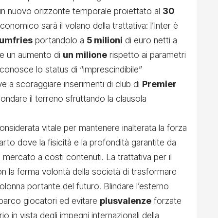
un nuovo orizzonte temporale proiettato al
30
nomico sarà il volano della trattativa: l’Inter è
umfries
portandolo a
5 milioni
di euro netti a
ore un aumento di
un milione
rispetto ai parametri
conosce lo status di “imprescindibile”
 a scoraggiare inserimenti di club di
Premier
ondare il terreno sfruttando la clausola
nsiderata vitale per mantenere inalterata la forza
rto dove la fisicità e la profondità garantite da
mercato a costi contenuti. La trattativa per il
n la ferma volontà della società di trasformare
olonna portante del futuro. Blindare l’esterno
l parco giocatori ed evitare
plusvalenze
forzate
o in vista degli impegni internazionali della