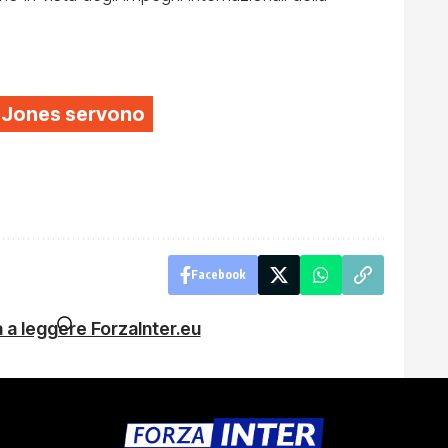
is Jones servono
Facebook
 a leggere ForzaInter.eu