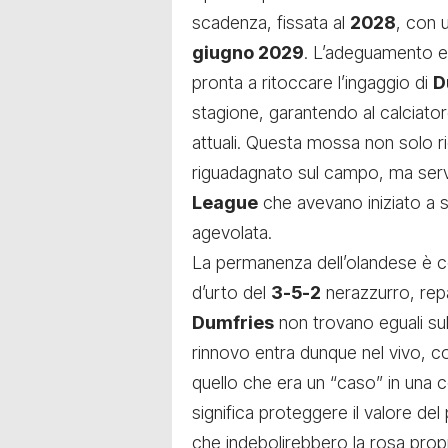
scadenza, fissata al
2028
, con 
giugno 2029
. L’adeguamento eco
pronta a ritoccare l’ingaggio di
D
stagione, garantendo al calciat
attuali. Questa mossa non solo ri
riguadagnato sul campo, ma serve
League
che avevano iniziato a s
agevolata.
La permanenza dell’olandese è co
d’urto del
3-5-2
nerazzurro, repa
Dumfries
non trovano eguali sul 
rinnovo entra dunque nel vivo, co
quello che era un “caso” in una c
significa proteggere il valore de
che indebolirebbero la rosa propri