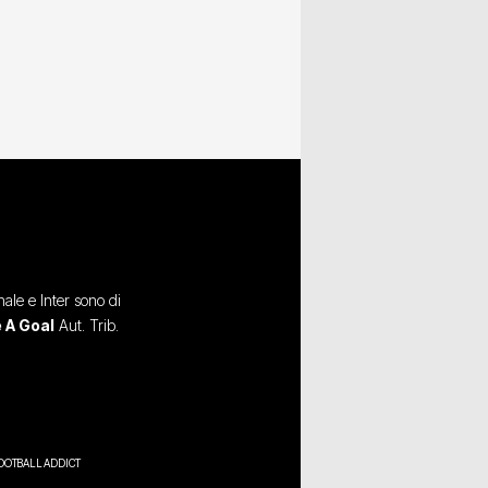
ale e Inter sono di
 A Goal
Aut. Trib.
OOTBALL ADDICT