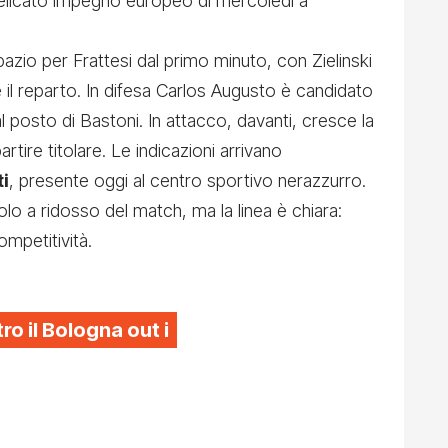
 delicato impegno europeo di mercoledì a
zio per Frattesi dal primo minuto, con Zielinski
 il reparto. In difesa Carlos Augusto è candidato
l posto di Bastoni. In attacco, davanti, cresce la
rtire titolare. Le indicazioni arrivano
i
, presente oggi al centro sportivo nerazzurro.
olo a ridosso del match, ma la linea è chiara:
mpetitività.
ro il Bologna out i