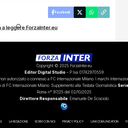
Facebook
 a leggere ForzaInter.eu
Copyright © 2025 ForzaInter.eu
Editor Digital Studio
– P.Iva 01742970559
, non autorizzato o connesso a FC Internazionale Milano. I marchi Internazion
à di FC Internazionale Milano. Supplemento alla Testata Giornalistica
Serie
Roma n° 97/25 del 02/10/2025
Direttore Responsabile
: Emanuele De Scisciolo
IE
LA REDAZIONE
SCRIVI CON NOI
PRIVACY POLICY
LINK COMUNICATION
F