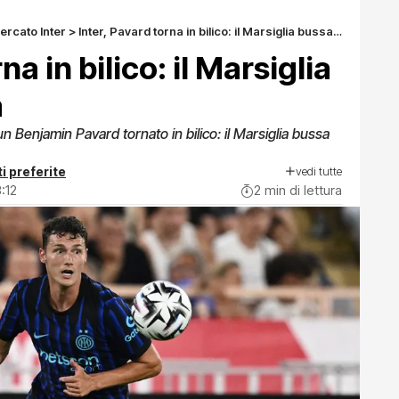
ercato Inter
>
Inter, Pavard torna in bilico: il Marsiglia bussa alla porta
na in bilico: il Marsiglia
a
n Benjamin Pavard tornato in bilico: il Marsiglia bussa
vedi tutte
i preferite
:12
2 min di lettura