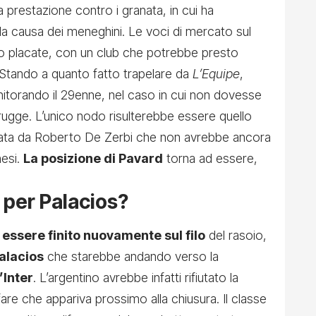
a prestazione contro i granata, in cui ha
la causa dei meneghini. Le voci di mercato sul
ro placate, con un club che potrebbe presto
 Stando a quanto fatto trapelare da
L’Equipe
,
torando il 29enne, nel caso in cui non dovesse
rugge. L’unico nodo risulterebbe essere quello
idata da Roberto De Zerbi che non avrebbe ancora
nesi.
La posizione di Pavard
torna ad essere,
o per Palacios?
essere finito nuovamente sul filo
del rasoio,
alacios
che starebbe andando verso la
’Inter
. L’argentino avrebbe infatti rifiutato la
ffare che appariva prossimo alla chiusura. Il classe