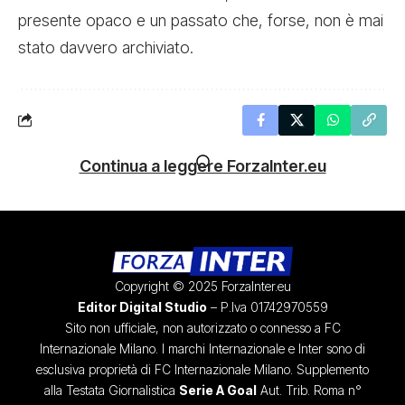
presente opaco e un passato che, forse, non è mai
stato davvero archiviato.
Continua a leggere ForzaInter.eu
Copyright © 2025 ForzaInter.eu
Editor Digital Studio
– P.Iva 01742970559
Sito non ufficiale, non autorizzato o connesso a FC
Internazionale Milano. I marchi Internazionale e Inter sono di
esclusiva proprietà di FC Internazionale Milano. Supplemento
alla Testata Giornalistica
Serie A Goal
Aut. Trib. Roma n°