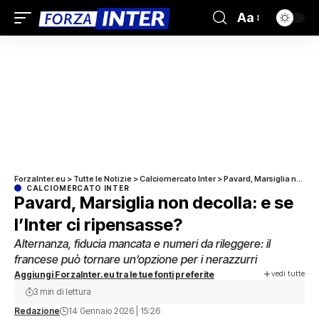
Aa
ForzaInter.eu
>
Tutte le Notizie
>
Calciomercato Inter
>
Pavard, Marsiglia non decolla: e se l’Inter ci ripensasse?
CALCIOMERCATO INTER
Pavard, Marsiglia non decolla: e se
l’Inter ci ripensasse?
Alternanza, fiducia mancata e numeri da rileggere: il
francese può tornare un’opzione per i nerazzurri
vedi tutte
Aggiungi ForzaInter.eu tra le tue fonti preferite
3 min di lettura
Redazione
14 Gennaio 2026 | 15:26