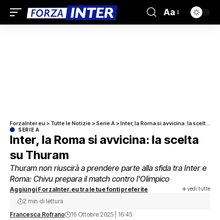
Aa
ForzaInter.eu
>
Tutte le Notizie
>
Serie A
>
Inter, la Roma si avvicina: la scelta su Thuram
SERIE A
Inter, la Roma si avvicina: la scelta
su Thuram
Thuram non riuscirà a prendere parte alla sfida tra Inter e
Roma: Chivu prepara il match contro l'Olimpico
vedi tutte
Aggiungi ForzaInter.eu tra le tue fonti preferite
2 min di lettura
Francesca Rofrano
16 Ottobre 2025 | 16:45