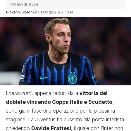
4 min di lettura
Giovanni Silvioni
15 Maggio 2026 | 10:14
I
nerazzurri
, appena reduci dalla
vittoria del
doblete vincendo Coppa Italia e Scudetto
,
sono già in fase di preparazione per la prossima
stagione. La Juventus ha bussato alla porta interista
chiedendo
Davide
Frattesi
, il quale con l’Inter non