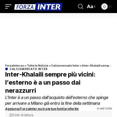
Aa
ForzaInter.eu
>
Tutte le Notizie
>
Calciomercato Inter
>
Inter-Khalaili sempre più vicini: l’esterno è a un passo dai nerazzurri
CALCIOMERCATO INTER
Inter-Khalaili sempre più vicini:
l’esterno è a un passo dai
nerazzurri
L'Inter è a un passo dall'acquisto dell'esterno che spinge
per arrivare a Milano già entro la fine della settimana
vedi tutte
Aggiungi ForzaInter.eu tra le tue fonti preferite
3 min di lettura