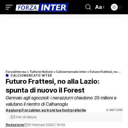
Aa
ForzaInter.eu
>
Tutte le Notizie
>
Calciomercato Inter
>
Futuro Frattesi, no alla Lazio: spunta di nuovo il Forest
CALCIOMERCATO INTER
Futuro Frattesi, no alla Lazio:
spunta di nuovo il Forest
Gennaio agli sgoccioli: i nerazzurri chiedono 35 milioni e
valutano il rientro di Calhanoglu
vedi tutte
Aggiungi ForzaInter.eu tra le tue fonti preferite
3 min di lettura
Redazione
30 Gennaio 2026 | 16:49