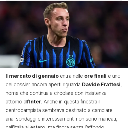
Il
mercato di gennaio
entra nelle
ore finali
e uno
dei dossier ancora aperti riguarda
Davide Frattesi
,
nome che continua a circolare con insistenza
attorno all’
Inter
. Anche in questa finestra il
centrocampista sembrava destinato a cambiare
aria: sondaggi e interessamenti non sono mancati,
dall’Italia all’estero, ma finora senza l’affondo