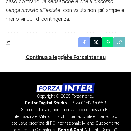
caso contrario,
la sensazione è che il discorso
venga rinviato all’estate
, con valutazioni più ampie e
meno vincoli di contingenza.
Continua a leggere ForzaInter.eu
Copyright © 2025 ForzaInter.eu
Editor Digital Studio
– P.Iva 01742970559
Sito non ufficiale, non autorizzato o connesso a FC
Internazionale Milano. I marchi Internazionale e Inter sono di
esclusiva proprietà di FC Internazionale Milano. Supplemento
alla Testata Giornalistica
Serie A Goal
Aut. Trib. Roma n°