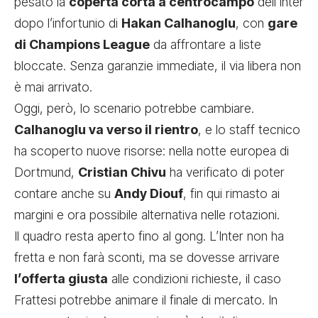
pesato la
coperta corta a centrocampo
dell’Inter
dopo l’infortunio di
Hakan Calhanoglu
, con
gare
di Champions League
da affrontare a liste
bloccate. Senza garanzie immediate, il via libera non
è mai arrivato.
Oggi, però, lo scenario potrebbe cambiare.
Calhanoglu va verso il rientro
, e lo staff tecnico
ha scoperto nuove risorse: nella notte europea di
Dortmund,
Cristian Chivu
ha verificato di poter
contare anche su
Andy Diouf
, fin qui rimasto ai
margini e ora possibile alternativa nelle rotazioni.
Il quadro resta aperto fino al gong. L’Inter non ha
fretta e non farà sconti, ma se dovesse arrivare
l’offerta giusta
alle condizioni richieste, il caso
Frattesi potrebbe animare il finale di mercato. In