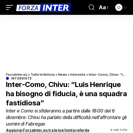
Aa
ForzaInter.eu
>
Tutte le Notizie
>
News
>
Interviste
>
Inter-Como, Chivu: “Luis Henrique ha bisogno di fiducia, è una squadra fastidiosa”
INTERVISTE
Inter-Como, Chivu: “Luis Henrique
ha bisogno di fiducia, è una squadra
fastidiosa”
Inter e Como si sfideranno a partire dalle 18:00 del 6
dicembre: Chivu ha parlato della difficoltà nell'affrontare gli
uomini di Fabregas
vedi tutte
Aggiungi ForzaInter.eu tra le tue fonti preferite