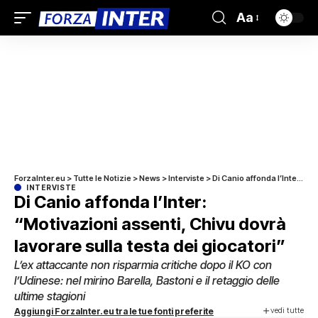
Aa
ForzaInter.eu
>
Tutte le Notizie
>
News
>
Interviste
>
Di Canio affonda l’Inter: “Motivazioni assenti, Chivu dovrà lavorare sulla testa dei giocatori”
INTERVISTE
Di Canio affonda l’Inter:
“Motivazioni assenti, Chivu dovrà
lavorare sulla testa dei giocatori”
L’ex attaccante non risparmia critiche dopo il KO con
l’Udinese: nel mirino Barella, Bastoni e il retaggio delle
ultime stagioni
vedi tutte
Aggiungi ForzaInter.eu tra le tue fonti preferite