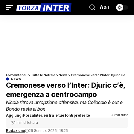
Aa
ForzaInter.eu
>
Tutte le Notizie
>
News
>
Cremonese verso l’Inter: Djuric c’è, emergenza a centrocampo
NEWS
Cremonese verso l’Inter: Djuric c’è,
emergenza a centrocampo
Nicola ritrova un’opzione offensiva, ma Collocolo è out e
Bondo resta ai box
vedi tutte
Aggiungi ForzaInter.eu tra le tue fonti preferite
1 min di lettura
Redazione
29 Gennaio 2026 | 18:25