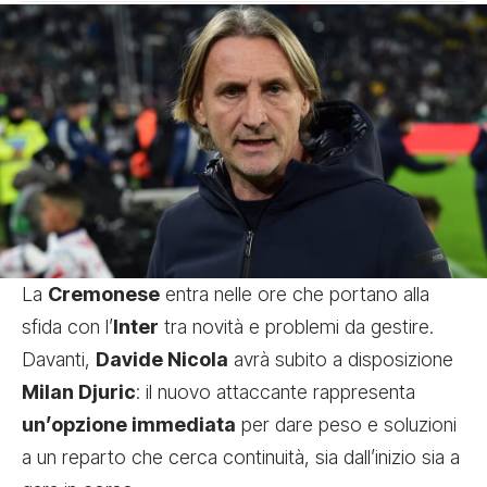
La
Cremonese
entra nelle ore che portano alla
sfida con l’
Inter
tra novità e problemi da gestire.
Davanti,
Davide Nicola
avrà subito a disposizione
Milan Djuric
: il nuovo attaccante rappresenta
un’opzione immediata
per dare peso e soluzioni
a un reparto che cerca continuità, sia dall’inizio sia a