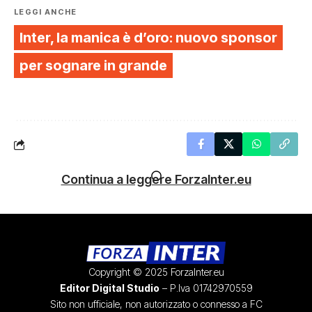
LEGGI ANCHE
Inter, la manica è d’oro: nuovo sponsor
per sognare in grande
Continua a leggere ForzaInter.eu
Copyright © 2025 ForzaInter.eu
Editor Digital Studio
– P.Iva 01742970559
Sito non ufficiale, non autorizzato o connesso a FC