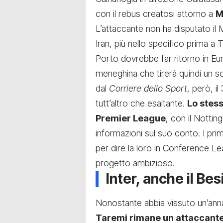
con il rebus creatosi attorno a
M
L’attaccante non ha disputato il
Iran, più nello specifico prima a 
Porto dovrebbe far ritorno in Eu
meneghina che tirerà quindi un so
dal
Corriere dello Sport
, però, i
tutt’altro che esaltante.
Lo stes
Premier League
, con il Notti
informazioni sul suo conto. I pri
per dire la loro in Conference Le
progetto ambizioso.
Inter, anche il Be
Nonostante abbia vissuto un’annat
Taremi rimane un attaccant