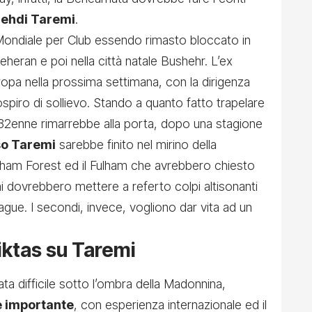
ehdi Taremi
.
 Mondiale per Club essendo rimasto bloccato in
Teheran e poi nella città natale Bushehr. L’ex
ropa nella prossima settimana, con la dirigenza
spiro di sollievo. Stando a quanto fatto trapelare
l 32enne rimarrebbe alla porta, dopo una stagione
so Taremi
sarebbe finito nel mirino della
ngham Forest ed il Fulham che avrebbero chiesto
mi dovrebbero mettere a referto colpi altisonanti
ague. I secondi, invece, vogliono dar vita ad un
siktas su Taremi
a difficile sotto l’ombra della Madonnina,
e importante
, con esperienza internazionale ed il