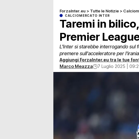
ForzaInter.eu
>
Tutte le Notizie
>
Calciom
CALCIOMERCATO INTER
Taremi in bilico,
Premier Leagu
L'Inter si starebbe interrogando sul
premere sull'acceleratore per l'irani
Aggiungi ForzaInter.eu tra le tue font
Marco Meazza
7 Luglio 2025 | 09: