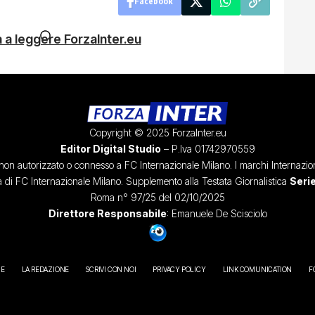
Facebook
 a leggere ForzaInter.eu
Copyright © 2025 ForzaInter.eu
Editor Digital Studio
– P.Iva 01742970559
, non autorizzato o connesso a FC Internazionale Milano. I marchi Internazion
à di FC Internazionale Milano. Supplemento alla Testata Giornalistica
Serie
Roma n° 97/25 del 02/10/2025
Direttore Responsabile
: Emanuele De Scisciolo
IE
LA REDAZIONE
SCRIVI CON NOI
PRIVACY POLICY
LINK COMUNICATION
F