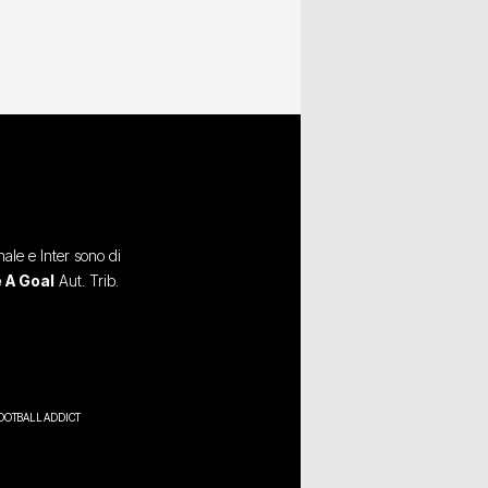
ale e Inter sono di
 A Goal
Aut. Trib.
OOTBALL ADDICT