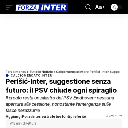
Aa
ForzaInter.eu
>
Tutte le Notizie
>
Calciomercato Inter
>
Perišić-Inter, suggestione senza futuro: il PSV chiude ogni spiraglio
CALCIOMERCATO INTER
Perišić-Inter, suggestione senza
futuro: il PSV chiude ogni spiraglio
Il croato resta un pilastro del PSV Eindhoven: nessuna
apertura alla cessione, nonostante l’emergenza sulle
fasce nerazzurre
vedi tutte
Aggiungi ForzaInter.eu tra le tue fonti preferite
3 min di lettura