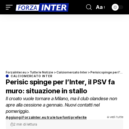
Aa
ForzaInter.eu
>
Tutte le Notizie
>
Calciomercato Inter
>
Perisic spinge per l’Inter, il PSV fa muro: situazione in stallo
CALCIOMERCATO INTER
Perisic spinge per l’Inter, il PSV fa
muro: situazione in stallo
Il croato vuole tornare a Milano, ma il club olandese non
apre alla cessione a gennaio. Nuovi contatti nel
pomeriggio.
vedi tutte
Aggiungi ForzaInter.eu tra le tue fonti preferite
2 min di lettura