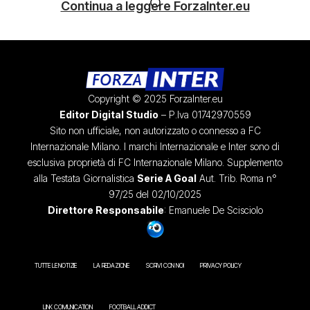
Continua a leggere ForzaInter.eu
Copyright © 2025 ForzaInter.eu
Editor Digital Studio
– P.Iva 01742970559
Sito non ufficiale, non autorizzato o connesso a FC
Internazionale Milano. I marchi Internazionale e Inter sono di
esclusiva proprietà di FC Internazionale Milano. Supplemento
alla Testata Giornalistica
Serie A Goal
Aut. Trib. Roma n°
97/25 del 02/10/2025
Direttore Responsabile
: Emanuele De Scisciolo
TUTTE LE NOTIZIE
LA REDAZIONE
SCRIVI CON NOI
PRIVACY POLICY
LINK COMUNICATION
FOOTBALL ADDICT