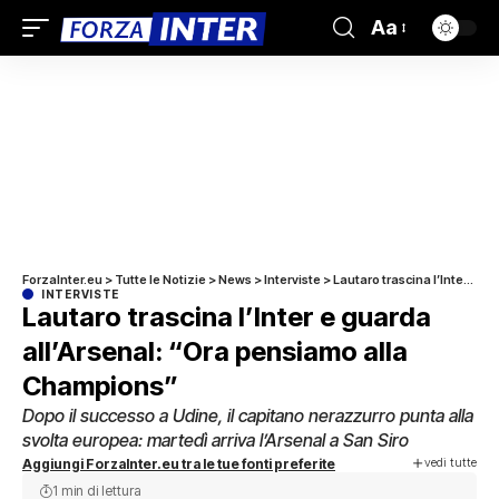
Aa
ForzaInter.eu
>
Tutte le Notizie
>
News
>
Interviste
>
Lautaro trascina l’Inter e guarda all’Arsenal: “Ora pensiamo alla Champions”
INTERVISTE
Lautaro trascina l’Inter e guarda
all’Arsenal: “Ora pensiamo alla
Champions”
Dopo il successo a Udine, il capitano nerazzurro punta alla
svolta europea: martedì arriva l’Arsenal a San Siro
vedi tutte
Aggiungi ForzaInter.eu tra le tue fonti preferite
1 min di lettura