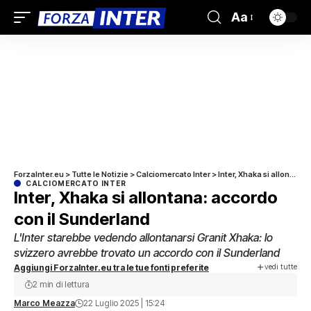
Aa
ForzaInter.eu
>
Tutte le Notizie
>
Calciomercato Inter
>
Inter, Xhaka si allontana: accordo con il Sunderland
CALCIOMERCATO INTER
Inter, Xhaka si allontana: accordo
con il Sunderland
L'Inter starebbe vedendo allontanarsi Granit Xhaka: lo
svizzero avrebbe trovato un accordo con il Sunderland
vedi tutte
Aggiungi ForzaInter.eu tra le tue fonti preferite
2 min di lettura
Marco Meazza
22 Luglio 2025 | 15:24