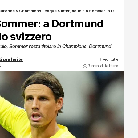
europee
>
Champions League
>
Inter, fiducia a Sommer: a Dortmund tocca ancora allo svizzero
a Sommer: a Dortmund
lo svizzero
in calo, Sommer resta titolare in Champions: Dortmund
vedi tutte
i preferite
5
3 min di lettura