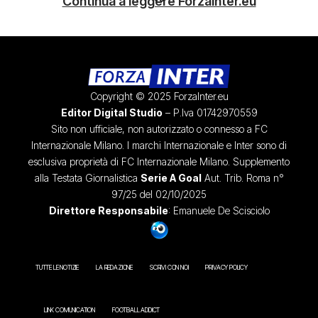
Continua a leggere ForzaInter.eu
Copyright © 2025 ForzaInter.eu
Editor Digital Studio
– P.Iva 01742970559
Sito non ufficiale, non autorizzato o connesso a FC
Internazionale Milano. I marchi Internazionale e Inter sono di
esclusiva proprietà di FC Internazionale Milano. Supplemento
alla Testata Giornalistica
Serie A Goal
Aut. Trib. Roma n°
97/25 del 02/10/2025
Direttore Responsabile
: Emanuele De Scisciolo
TUTTE LE NOTIZIE
LA REDAZIONE
SCRIVI CON NOI
PRIVACY POLICY
LINK COMUNICATION
FOOTBALL ADDICT