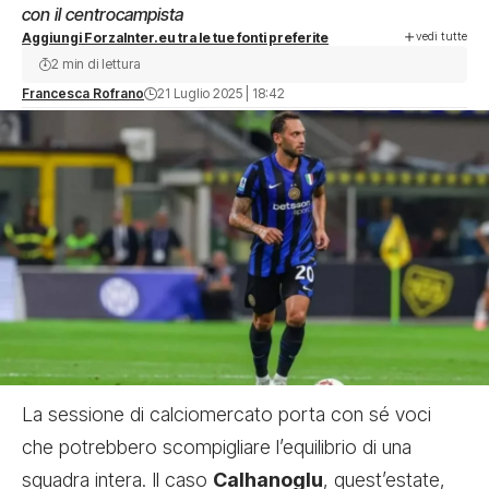
con il centrocampista
vedi tutte
Aggiungi ForzaInter.eu tra le tue fonti preferite
2 min di lettura
Francesca Rofrano
21 Luglio 2025 | 18:42
La sessione di calciomercato porta con sé voci
che potrebbero scompigliare l’equilibrio di una
squadra intera.
Il caso
Calhanoglu
, quest’estate,