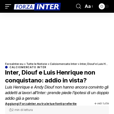
Aa
ForzaInter.eu
>
Tutte le Notizie
>
Calciomercato Inter
>
Inter, Diouf e Luis Henrique non conquistano: addio in vista?
CALCIOMERCATO INTER
Inter, Diouf e Luis Henrique non
conquistano: addio in vista?
Luis Henrique e Andy Diouf non hanno ancora convinto gli
addetti ai lavori all'Inter: prende piede l'ipotesi di un doppio
addio già a gennaio
vedi tutte
Aggiungi ForzaInter.eu tra le tue fonti preferite
2 min di lettura