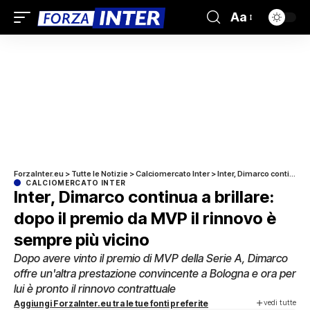
Aa
ForzaInter.eu
>
Tutte le Notizie
>
Calciomercato Inter
>
Inter, Dimarco continua a brillare: dopo il premio da MVP il rinnovo è sempre più vicino
CALCIOMERCATO INTER
Inter, Dimarco continua a brillare:
dopo il premio da MVP il rinnovo è
sempre più vicino
Dopo avere vinto il premio di MVP della Serie A, Dimarco
offre un'altra prestazione convincente a Bologna e ora per
lui è pronto il rinnovo contrattuale
vedi tutte
Aggiungi ForzaInter.eu tra le tue fonti preferite