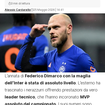
3 min di lettura
Alessio Cardarello
25 Maggio 2026 | 14:41
L’annata di
Federico Dimarco con la maglia
dell’Inter è stata di assoluto livello
. L’esterno ha
trascinato i nerazzurri offrendo prestazioni da vero
leader tecnico
, che l’hanno incoronato
MVP
assoluto del campionato.
I suoi numeri sono