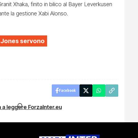
nit Xhaka, finito in bilico al Bayer Leverkusen
ante la gestione Xabi Alonso.
is Jones servono
Facebook
 a leggere ForzaInter.eu