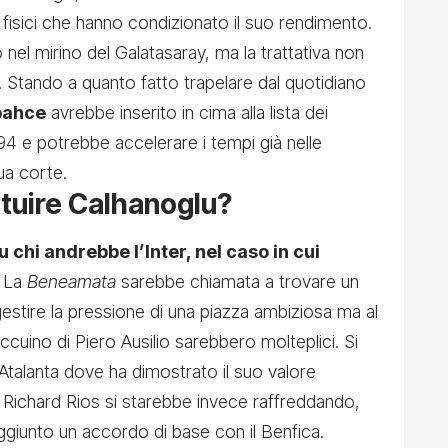
fisici che hanno condizionato il suo rendimento.
 nel mirino del
Galatasaray, ma la trattativa non
.
Stando a quanto fatto trapelare dal quotidiano
bahce
avrebbe inserito in cima alla lista dei
1994 e potrebbe accelerare i tempi già nelle
ua corte.
tituire Calhanoglu?
u chi andrebbe l’Inter, nel caso in cui
 La
Beneamata
sarebbe chiamata a trovare un
i gestire la pressione di una piazza ambiziosa ma al
cuino di Piero Ausilio sarebbero molteplici. Si
’Atalanta dove ha dimostrato il suo valore
sta Richard Rios si starebbe invece raffreddando,
giunto un accordo di base con il Benfica.