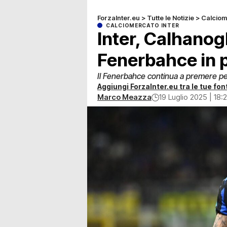
ForzaInter.eu
>
Tutte le Notizie
>
Calciom
CALCIOMERCATO INTER
Inter, Calhanogl
Fenerbahce in 
Il Fenerbahce continua a premere per
Aggiungi ForzaInter.eu tra le tue font
Marco Meazza
19 Luglio 2025 | 18: