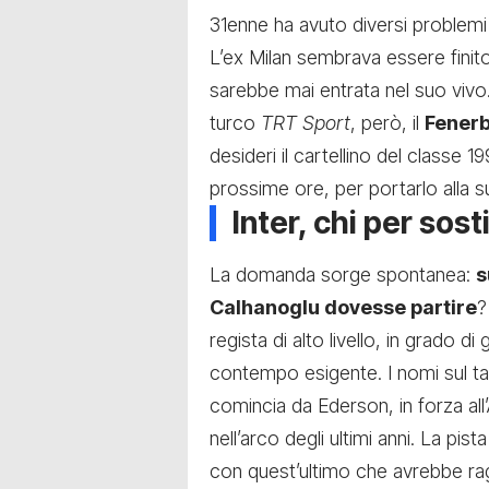
31enne ha avuto diversi problemi 
L’ex Milan sembrava essere finito
sarebbe mai entrata nel suo vivo
turco
TRT Sport
, però, il
Fener
desideri il cartellino del classe 
prossime ore, per portarlo alla s
Inter, chi per sos
La domanda sorge spontanea:
s
Calhanoglu dovesse partire
?
regista di alto livello, in grado d
contempo esigente. I nomi sul tac
comincia da Ederson, in forza all
nell’arco degli ultimi anni. La pi
con quest’ultimo che avrebbe rag