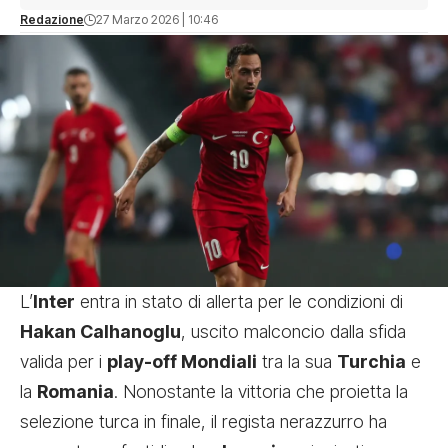
Redazione
27 Marzo 2026 | 10:46
L’
Inter
entra in stato di allerta per le condizioni di
Hakan Calhanoglu
, uscito malconcio dalla sfida
valida per i
play-off Mondiali
tra la sua
Turchia
e
la
Romania
. Nonostante la vittoria che proietta la
selezione turca in finale, il regista nerazzurro ha