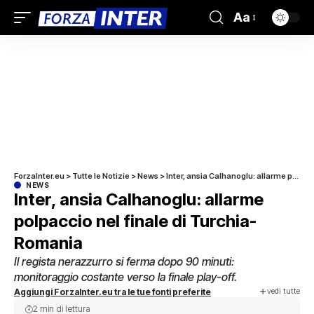
Aa
ForzaInter.eu
>
Tutte le Notizie
>
News
>
Inter, ansia Calhanoglu: allarme polpaccio nel finale di Turchia-Romania
NEWS
Inter, ansia Calhanoglu: allarme
polpaccio nel finale di Turchia-
Romania
Il regista nerazzurro si ferma dopo 90 minuti:
monitoraggio costante verso la finale play-off.
vedi tutte
Aggiungi ForzaInter.eu tra le tue fonti preferite
2 min di lettura