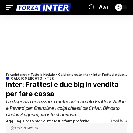
Aa
ForzaInter.eu
>
Tutte le Notizie
>
Calciomercato Inter
>
Inter: Frattesi e due big in vendita per fare cassa
CALCIOMERCATO INTER
Inter: Frattesi e due big in vendita
per fare cassa
La dirigenza nerazzurra mette sul mercato Frattesi, Asllani
e Pavard per finanziare i colpi chiesti da Chivu. Blindato
Carlos Augusto, pronto al rinnovo.
vedi tutte
Aggiungi ForzaInter.eu tra le tue fonti preferite
3 min di lettura